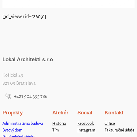
[3d_viewer id=”2609″]
Lokal Architekti s.r.o
Košická 29
821 09 Bratislava
+421 904 395 786
Projekty
Ateliér
Social
Kontakt
Administratívna budova
História
Facebook
Office
Bytový dom
Tím
Instagram
Fakturačné údaje
Polyfunkčný objekt