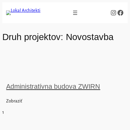
Skip
Instag
http
to
content
Druh projektov:
Novostavba
Administratívna budova ZWIRN
Zobraziť
1