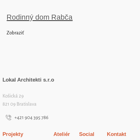
Rodinný dom Rabča
Zobraziť
Lokal Architekti s.r.o
Košická 29
821 09 Bratislava
+421 904 395 786
Projekty
Ateliér
Social
Kontakt